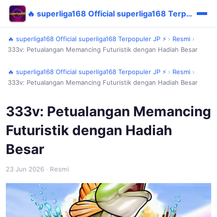
🔥 superliga168 Official superliga168 Terpopuler JP ⚡
🔥 superliga168 Official superliga168 Terpopuler JP ⚡
›
Resmi
›
333v: Petualangan Memancing Futuristik dengan Hadiah Besar
🔥 superliga168 Official superliga168 Terpopuler JP ⚡
›
Resmi
›
333v: Petualangan Memancing Futuristik dengan Hadiah Besar
333v: Petualangan Memancing
Futuristik dengan Hadiah
Besar
23 Jun 2026
· Resmi