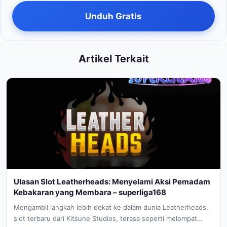
Unduh Gratis
Artikel Terkait
Ulasan Slot Leatherheads: Menyelami Aksi Pemadam
Kebakaran yang Membara – superliga168
Mengambil langkah lebih dekat ke dalam dunia Leatherheads,
slot terbaru dari Kitsune Studios, terasa seperti melompat