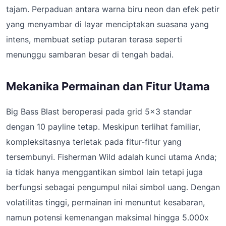
tajam. Perpaduan antara warna biru neon dan efek petir
yang menyambar di layar menciptakan suasana yang
intens, membuat setiap putaran terasa seperti
menunggu sambaran besar di tengah badai.
Mekanika Permainan dan Fitur Utama
Big Bass Blast beroperasi pada grid 5×3 standar
dengan 10 payline tetap. Meskipun terlihat familiar,
kompleksitasnya terletak pada fitur-fitur yang
tersembunyi. Fisherman Wild adalah kunci utama Anda;
ia tidak hanya menggantikan simbol lain tetapi juga
berfungsi sebagai pengumpul nilai simbol uang. Dengan
volatilitas tinggi, permainan ini menuntut kesabaran,
namun potensi kemenangan maksimal hingga 5.000x