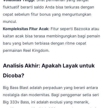
fluktuatif berarti saldo Anda bisa terkuras dengan
cepat sebelum fitur bonus yang menguntungkan
muncul.
Kompleksitas Fitur Acak:
Fitur seperti Bazooka atau
kaitan acak bisa terasa membingungkan bagi pemain
baru yang belum terbiasa dengan ritme cepat
permainan Reel Kingdom.
Analisis Akhir: Apakah Layak untuk
Dicoba?
Big Bass Blast adalah perpaduan yang berani antara
nostalgia dan modernitas. Bagi penggemar setia seri
Big 333v Bass, ini adalah evolusi yang menarik,