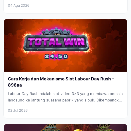
langsung superliga168 ke tengah...
04 Agu 2026
Cara Kerja dan Mekanisme Slot Labour Day Rush –
898aa
Labour Day Rush adalah slot video 3×3 yang membawa pemain
langsung ke jantung suasana pabrik yang sibuk. Dikembangkan
oleh Onlyplay,...
02 Jul 2026