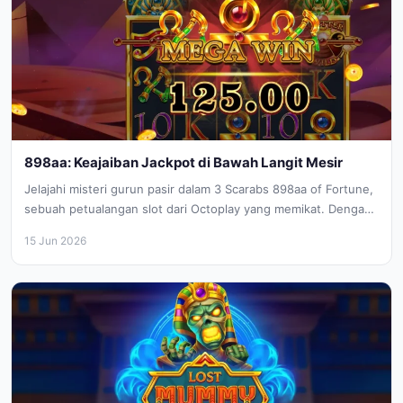
898aa: Keajaiban Jackpot di Bawah Langit Mesir
Jelajahi misteri gurun pasir dalam 3 Scarabs 898aa of Fortune,
sebuah petualangan slot dari Octoplay yang memikat. Dengan
latar malam...
15 Jun 2026