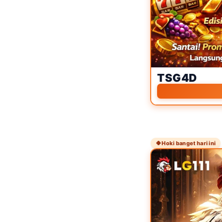
TSG4D
🍀
Hoki banget hari ini