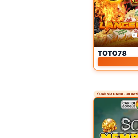
TOTO78
⚡
Cair via DANA · 38 det