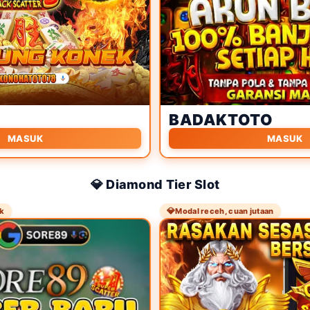
BADAKTOTO
MASUK
MASUK
💎 Diamond Tier Slot
💎
ik
Modal receh, cuan jutaan