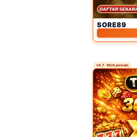
SORE89
⭐
4.7 · 65rb pemain