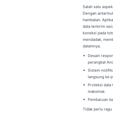
Salah satu aspek
Dengan antarmuka
hambatan. Aplika
data terkirim sec
koneksi pada tot
mendadak, member
dalamnya.
Desain respon
perangkat An
Sistem notifi
langsung ke p
Proteksi data
maksimal.
Pembaruan berk
Tidak perlu ragu