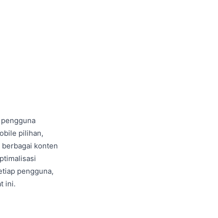
k pengguna
ile pilihan,
 berbagai konten
ptimalisasi
etiap pengguna,
 ini.