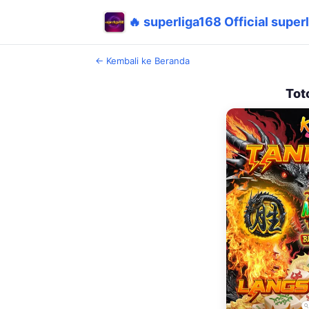
🔥 superliga168 Official super
← Kembali ke Beranda
Tot