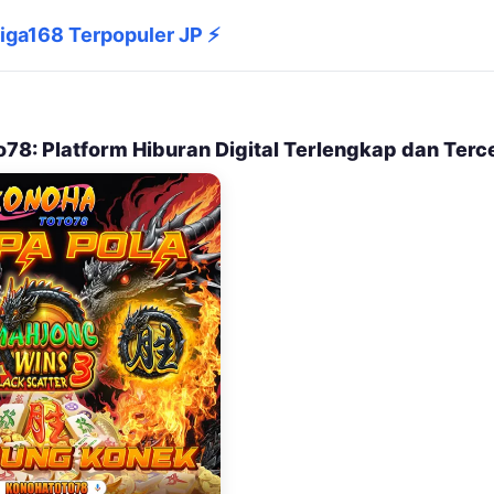
liga168 Terpopuler JP ⚡
o78: Platform Hiburan Digital Terlengkap dan Terc