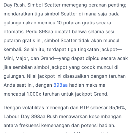
Day Rush. Simbol Scatter memegang peranan penting;
mendaratkan tiga simbol Scatter di mana saja pada
gulungan akan memicu 10 putaran gratis secara
otomatis. Perlu 898aa dicatat bahwa selama sesi
putaran gratis ini, simbol Scatter tidak akan muncul
kembali. Selain itu, terdapat tiga tingkatan jackpot—
Mini, Major, dan Grand—yang dapat dipicu secara acak
jika sembilan simbol jackpot yang cocok muncul di
gulungan. Nilai jackpot ini disesuaikan dengan taruhan
Anda saat ini, dengan
898aa
hadiah maksimal
mencapai 1.000x taruhan untuk jackpot Grand.
Dengan volatilitas menengah dan RTP sebesar 95,16%,
Labour Day 898aa Rush menawarkan keseimbangan
antara frekuensi kemenangan dan potensi hadiah.