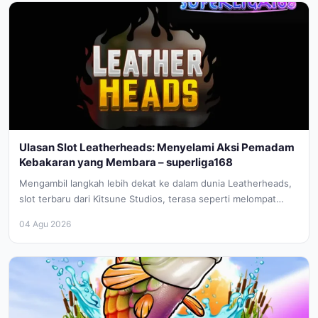
Ulasan Slot Leatherheads: Menyelami Aksi Pemadam
Kebakaran yang Membara – superliga168
Mengambil langkah lebih dekat ke dalam dunia Leatherheads,
slot terbaru dari Kitsune Studios, terasa seperti melompat
langsung superliga168 ke tengah...
04 Agu 2026