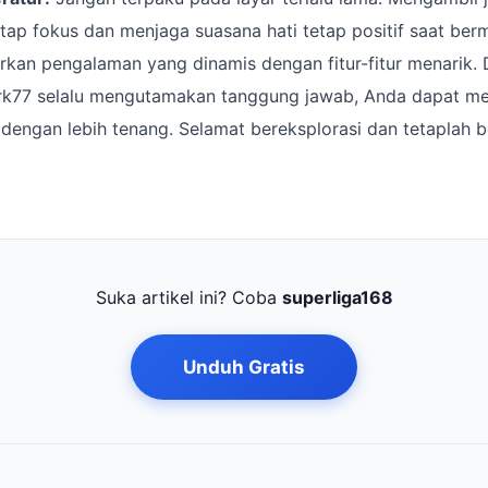
p fokus dan menjaga suasana hati tetap positif saat berm
rkan pengalaman yang dinamis dengan fitur-fitur menari
 rk77 selalu mengutamakan tanggung jawab, Anda dapat me
engan lebih tenang. Selamat bereksplorasi dan tetaplah 
Suka artikel ini? Coba
superliga168
Unduh Gratis