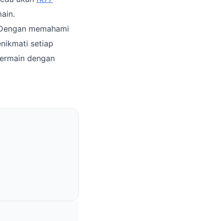
ain.
k. Dengan memahami
nikmati setiap
bermain dengan