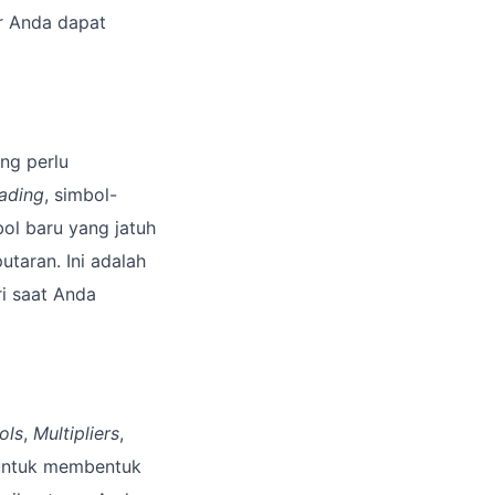
r Anda dapat
ng perlu
ading
, simbol-
ol baru yang jatuh
taran. Ini adalah
i saat Anda
ols
,
Multipliers
,
untuk membentuk