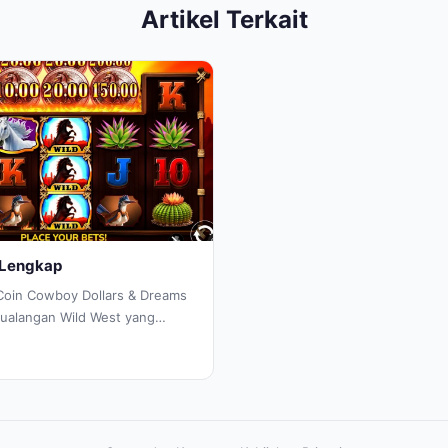
Artikel Terkait
 Lengkap
Coin Cowboy Dollars & Dreams
tualangan Wild West yang
t adalah jawaban atas...