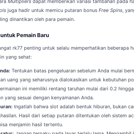
tara
Multipliers
dapat memberikan variasi tambahan pada has
ols
juga hadir untuk memicu putaran bonus
Free Spins
, yan
ing dinantikan oleh para pemain.
 untuk Pemain Baru
ngat rk77 penting untuk selalu memperhatikan beberapa ha
n yang sehat:
Anda:
Tentukan batas pengeluaran sebelum Anda mulai ber
n uang yang seharusnya dialokasikan untuk kebutuhan po
ermainan ini memiliki rentang taruhan mulai dari 0.2 hingg
uhan yang sesuai dengan kenyamanan Anda.
uran:
Ingatlah bahwa slot adalah bentuk hiburan, bukan ca
silan. Hasil dari setiap putaran ditentukan oleh sistem ac
isa menjamin hasil tertentu.
eratur:
Jangan terpaku pada layar terlalu lama. Mengambil